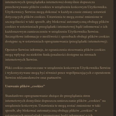
internetowych (przeglądarka internetowa) domyślnie dopuszcza
przechowywanie plików cookies w urządzeniu końcowym Użytkownika.
Użytkownicy Serwisu mogą dokonać w każdym czasie zmiany ustawień
dotyczących plików cookies. Ustawienia te mogą zostać zmienione w
szczególności w taki sposób, aby blokować automatyczną obsługę plików
cookies w ustawieniach przeglądarki internetowej bądź informować o ich
każdorazowym zamieszczeniu w urządzeniu Użytkownika Serwisu.
Szczegółowe informacje o możliwości i sposobach obsługi plików cookies
dostępne są w ustawieniach oprogramowania (przeglądarki internetowej).
Operator Serwisu informuje, że ograniczenia stosowania plików cookies
mogą wpłynąć na niektóre funkcjonalności dostępne na stronach
internetowych Serwisu.
Pliki cookies zamieszczane w urządzeniu końcowym Użytkownika Serwisu
i wykorzystywane mogą być również przez współpracujących z operatorem
Serwisu reklamodawców oraz partnerów.
Usuwanie plików „cookies”
Standardowo oprogramowanie służące do przeglądania stron
internetowych domyślnie dopuszcza umieszczanie plików „cookies” na
urządzeniu końcowym. Ustawienia te mogą zostać zmienione w taki
sposób, aby blokować automatyczną obsługę plików „cookies” w
ustawieniach przeglądarki internetowej bądź informować o ich