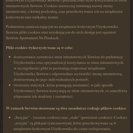
końcowym Użytkownika Serwisu i przeznaczone są do korzystania ze stron
internetowych Serwisu. Cookies zazwyczaj zawierają nazwę strony
internetowej, z której pochodzą, czas przechowywania ich na urządzeniu
końcowym oraz unikalny numer.
Podmiotem zamieszczającym na urządzeniu końcowym Użytkownika
Serwisu pliki cookies oraz uzyskującym do nich dostęp jest operator
Serwisu Apartament Na Piaskach.
Pliki cookies wykorzystywane są w celu:
dostosowania zawartości stron internetowych Serwisu do preferencji
Użytkownika oraz optymalizacji korzystania ze stron internetowych;
w szczególności pliki te pozwalają rozpoznać urządzenie
Użytkownika Serwisu i odpowiednio wyświetlić stronę internetową,
dostosowaną do jego indywidualnych potrzeb;
tworzenia statystyk, które pomagają zrozumieć, w jaki sposób
Użytkownicy Serwisu korzystają ze stron internetowych, co umożliwia
ulepszanie ich struktury i zawartości;
W ramach Serwisu stosowane są dwa zasadnicze rodzaje plików cookies:
„Sesyjne” - (session cookies) oraz „stałe” (persistent cookies). Cookies
„sesyjne” są plikami tymczasowymi, które przechowywane są w
urządzeniu końcowym Użytkownika do czasu wylogowania,